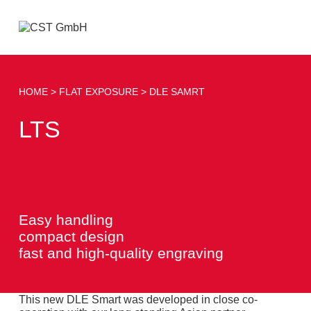
Open
menu
HOME
FLAT EXPOSURE
DLE SAMRT
LTS
Easy handling
compact design
fast and high-quality engraving
This new DLE Smart was developed in close co-